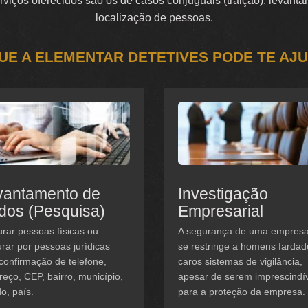
serviços oferecidos são os de casos conjuguais (traição), levan
localização de pessoas.
UE A ELEMENTAR DETETIVES PODE TE AJ
vantamento de
Investigação
dos (Pesquisa)
Empresarial
rar pessoas físicas ou
A segurança de uma empres
rar por pessoas jurídicas
se restringe a homens fardad
confirmação de telefone,
caros sistemas de vigilância,
eço, CEP, bairro, município,
apesar de serem imprescindí
o, país.
para a proteção da empresa.