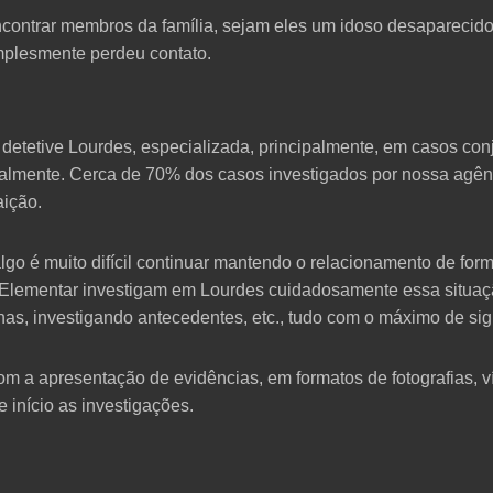
ncontrar membros da família, sejam eles um idoso desaparecido,
mplesmente perdeu contato.
detetive Lourdes, especializada, principalmente, em casos conju
ualmente. Cerca de 70% dos casos investigados por nossa agê
aição.
o é muito difícil continuar mantendo o relacionamento de for
a Elementar investigam em Lourdes cuidadosamente essa situaç
anas, investigando antecedentes, etc., tudo com o máximo de sig
om a apresentação de evidências, em formatos de fotografias, v
e início as investigações.