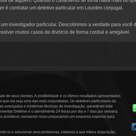
vida de alguém. Quando o casamento se torna nada mais do qu
er é contratar um detetive particular em Lourdes conjugal.
um investigador particular. Descobrimos a verdade para você d
solver muitos casos de divórcio de forma cordial e amigável.
ade de seus clientes. A credibilidade e os ótimos resultados apresentados
que ela seja uma das mais requisitadas. Os detetives particulares da
is avançadas e modernas técnicas de investigação, garantindo total
ementar Detetive é o atendimento 24 horas por dia e 7 dias por semana.
ra acontecer, pensando nisso preparamos um esquema especial para
nde-lo e solucionar seus problemas, estamos a sua inteira disposição,