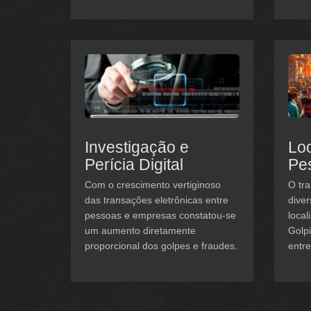
Investigação e
Loc
Perícia Digital
Pe
Com o crescimento vertiginoso
O tra
das transações eletrônicas entre
diver
pessoas e empresas constatou-se
local
um aumento diretamente
Golp
proporcional dos golpes e fraudes.
entre