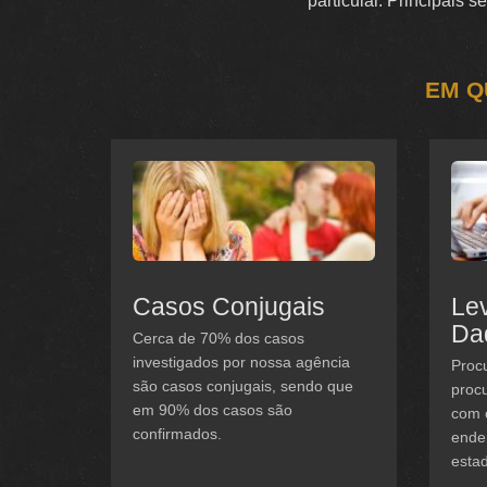
particular. Principais 
EM Q
Casos Conjugais
Le
Da
Cerca de 70% dos casos
investigados por nossa agência
Procu
são casos conjugais, sendo que
procu
em 90% dos casos são
com 
confirmados.
ender
estad