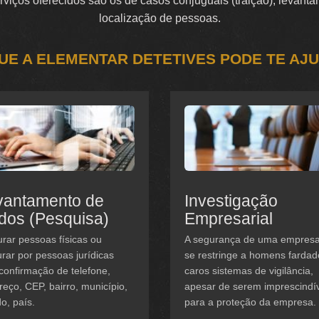
serviços oferecidos são os de casos conjuguais (traição), levan
localização de pessoas.
UE A ELEMENTAR DETETIVES PODE TE AJ
vantamento de
Investigação
dos (Pesquisa)
Empresarial
rar pessoas físicas ou
A segurança de uma empres
rar por pessoas jurídicas
se restringe a homens fardad
confirmação de telefone,
caros sistemas de vigilância,
eço, CEP, bairro, município,
apesar de serem imprescindí
o, país.
para a proteção da empresa.