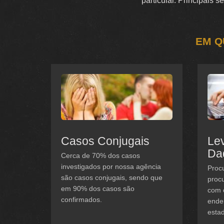
particular. Principais 
EM Q
Casos Conjugais
Le
Da
Cerca de 70% dos casos
investigados por nossa agência
Procu
são casos conjugais, sendo que
procu
em 90% dos casos são
com 
confirmados.
ender
estad