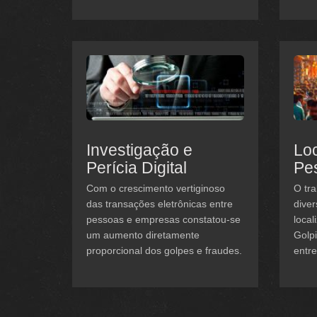
Investigação e
Loc
Perícia Digital
Pe
Com o crescimento vertiginoso
O tra
das transações eletrônicas entre
diver
pessoas e empresas constatou-se
local
um aumento diretamente
Golp
proporcional dos golpes e fraudes.
entre