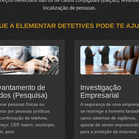
serviços oferecidos são os de casos conjuguais (traição), levan
localização de pessoas.
UE A ELEMENTAR DETETIVES PODE TE AJ
vantamento de
Investigação
dos (Pesquisa)
Empresarial
rar pessoas físicas ou
A segurança de uma empres
rar por pessoas jurídicas
se restringe a homens fardad
confirmação de telefone,
caros sistemas de vigilância,
eço, CEP, bairro, município,
apesar de serem imprescindí
o, país.
para a proteção da empresa.