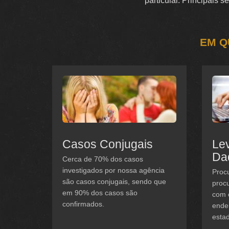
particular. Principais 
EM Q
Casos Conjugais
Le
Da
Cerca de 70% dos casos
investigados por nossa agência
Procu
são casos conjugais, sendo que
procu
em 90% dos casos são
com 
confirmados.
ender
estad