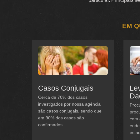
particular. Principais 
EM Q
Casos Conjugais
Le
Da
Cerca de 70% dos casos
investigados por nossa agência
Procu
são casos conjugais, sendo que
procu
em 90% dos casos são
com 
confirmados.
ender
estad