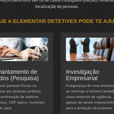
serviços oferecidos são os de casos conjuguais (traição), levan
localização de pessoas.
UE A ELEMENTAR DETETIVES PODE TE AJ
vantamento de
Investigação
dos (Pesquisa)
Empresarial
rar pessoas físicas ou
A segurança de uma empres
rar por pessoas jurídicas
se restringe a homens fardad
confirmação de telefone,
caros sistemas de vigilância,
eço, CEP, bairro, município,
apesar de serem imprescindí
o, país.
para a proteção da empresa.