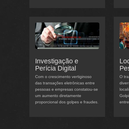
Investigação e
Loc
Perícia Digital
Pe
Com o crescimento vertiginoso
O tra
das transações eletrônicas entre
diver
pessoas e empresas constatou-se
local
um aumento diretamente
Golp
proporcional dos golpes e fraudes.
entre