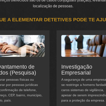
serviços oferecidos são os de casos conjuguais (traição), levan
localização de pessoas.
UE A ELEMENTAR DETETIVES PODE TE AJ
vantamento de
Investigação
dos (Pesquisa)
Empresarial
rar pessoas físicas ou
A segurança de uma empres
rar por pessoas jurídicas
se restringe a homens fardad
confirmação de telefone,
caros sistemas de vigilância,
eço, CEP, bairro, município,
apesar de serem imprescindí
o, país.
para a proteção da empresa.