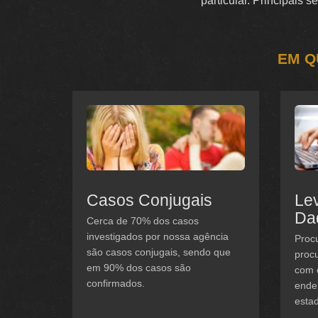
particular. Principais 
EM Q
Casos Conjugais
Le
Da
Cerca de 70% dos casos
investigados por nossa agência
Procu
são casos conjugais, sendo que
procu
em 90% dos casos são
com 
confirmados.
ender
estad