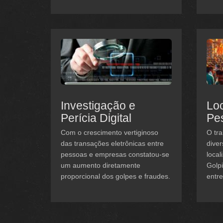
Investigação e
Loc
Perícia Digital
Pe
Com o crescimento vertiginoso
O tra
das transações eletrônicas entre
diver
pessoas e empresas constatou-se
local
um aumento diretamente
Golp
proporcional dos golpes e fraudes.
entre