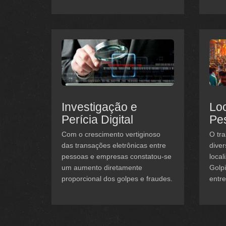
Investigação e
Loc
Perícia Digital
Pe
Com o crescimento vertiginoso
O tra
das transações eletrônicas entre
diver
pessoas e empresas constatou-se
local
um aumento diretamente
Golp
proporcional dos golpes e fraudes.
entre