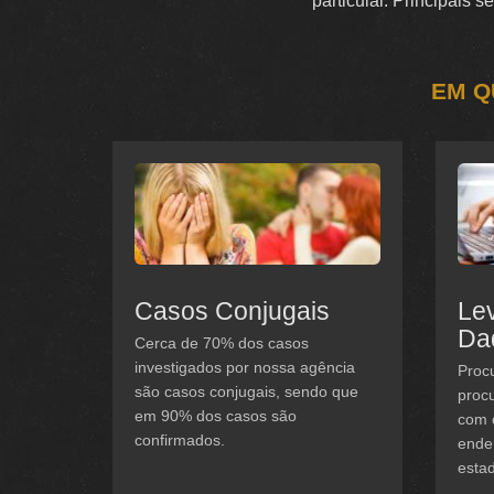
particular. Principais 
EM Q
Casos Conjugais
Le
Da
Cerca de 70% dos casos
investigados por nossa agência
Procu
são casos conjugais, sendo que
procu
em 90% dos casos são
com 
confirmados.
ender
estad