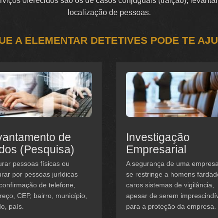
serviços oferecidos são os de casos conjuguais (traição), levan
localização de pessoas.
UE A ELEMENTAR DETETIVES PODE TE AJ
vantamento de
Investigação
dos (Pesquisa)
Empresarial
rar pessoas físicas ou
A segurança de uma empres
rar por pessoas jurídicas
se restringe a homens fardad
confirmação de telefone,
caros sistemas de vigilância,
eço, CEP, bairro, município,
apesar de serem imprescindí
o, país.
para a proteção da empresa.