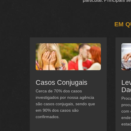
particular. Principais 
EM Q
Casos Conjugais
Le
Da
Cerca de 70% dos casos
investigados por nossa agência
Procu
são casos conjugais, sendo que
procu
em 90% dos casos são
com 
confirmados.
ender
estad