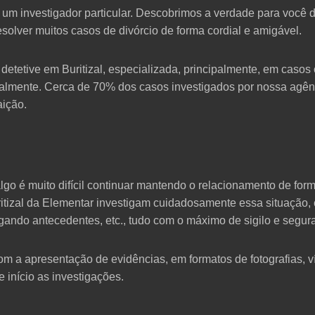
um investigador particular. Descobrimos a verdade para você d
solver muitos casos de divórcio de forma cordial e amigável.
detetive em Buritizal, especializada, principalmente, em casos c
ualmente. Cerca de 70% dos casos investigados por nossa agê
aição.
o é muito difícil continuar mantendo o relacionamento de for
ritizal da Elementar investigam cuidadosamente essa situação,
tigando antecedentes, etc., tudo com o máximo de sigilo e segur
om a apresentação de evidências, em formatos de fotografias, v
e início as investigações.