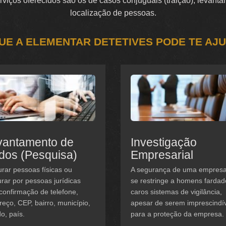
serviços oferecidos são os de casos conjuguais (traição), levan
localização de pessoas.
UE A ELEMENTAR DETETIVES PODE TE AJ
vantamento de
Investigação
dos (Pesquisa)
Empresarial
rar pessoas físicas ou
A segurança de uma empres
rar por pessoas jurídicas
se restringe a homens fardad
confirmação de telefone,
caros sistemas de vigilância,
eço, CEP, bairro, município,
apesar de serem imprescindí
o, país.
para a proteção da empresa.